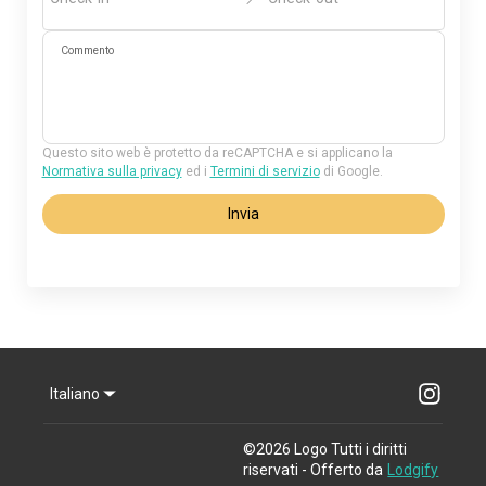
Commento
Questo sito web è protetto da reCAPTCHA e si applicano la
Normativa sulla privacy
ed i
Termini di servizio
di Google.
Invia
Italiano
©
2026
Logo
Tutti i diritti
riservati
- Offerto da
Lodgify