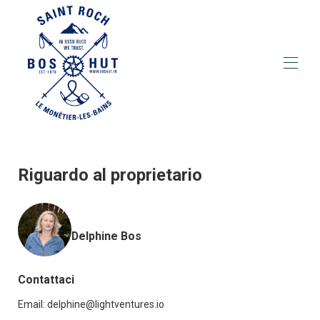
Home
Descrizione
Mappa
Riguardo al proprietario
Galleria
Prezzi
Disponibilità
Contatto
Delphine Bos
Contattaci
Email:
delphine@lightventures.io