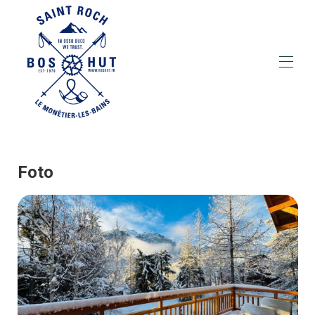
Home
Descrizione
Mappa
Foto
Galleria
Prezzi
Disponibilità
Contatto